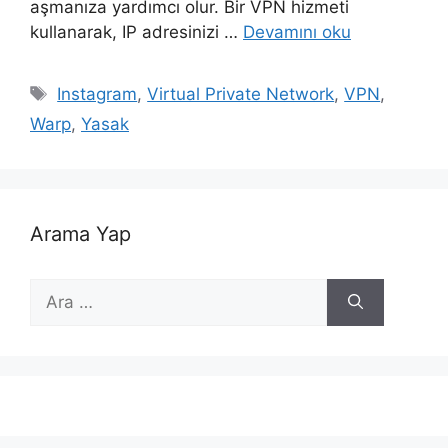
aşmanıza yardımcı olur. Bir VPN hizmeti
kullanarak, IP adresinizi …
Devamını oku
Etiketler
Instagram
,
Virtual Private Network
,
VPN
,
Warp
,
Yasak
Arama Yap
için
ara