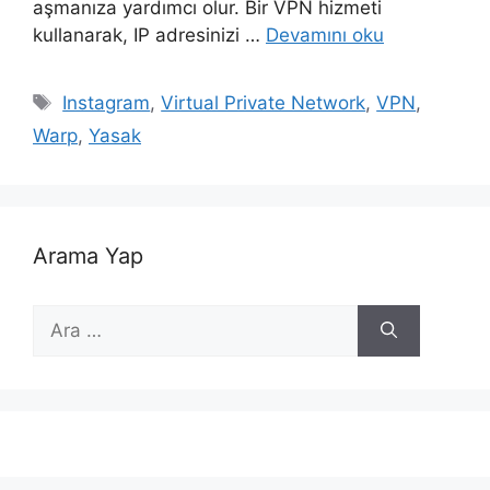
aşmanıza yardımcı olur. Bir VPN hizmeti
kullanarak, IP adresinizi …
Devamını oku
Etiketler
Instagram
,
Virtual Private Network
,
VPN
,
Warp
,
Yasak
Arama Yap
için
ara