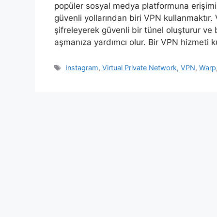
popüler sosyal medya platformuna erişimin
güvenli yollarından biri VPN kullanmaktır. 
şifreleyerek güvenli bir tünel oluşturur v
aşmanıza yardımcı olur. Bir VPN hizmeti k
Etiketler
Instagram
,
Virtual Private Network
,
VPN
,
Warp