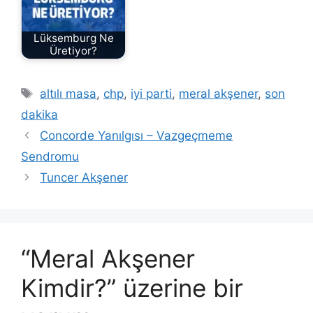
Lüksemburg Ne
Üretiyor?
Etiketler
altılı masa
,
chp
,
iyi parti
,
meral akşener
,
son
dakika
Concorde Yanılgısı – Vazgeçmeme
Sendromu
Tuncer Akşener
“Meral Akşener
Kimdir?” üzerine bir