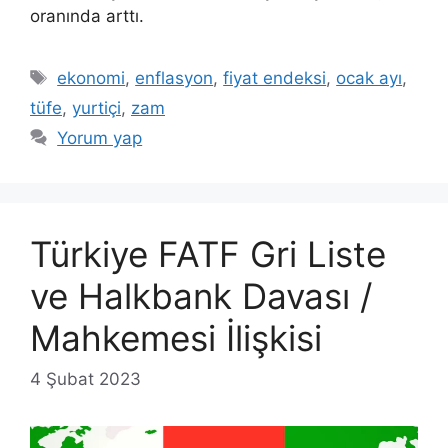
oranında arttı.
Etiketler
ekonomi
,
enflasyon
,
fiyat endeksi
,
ocak ayı
,
tüfe
,
yurtiçi
,
zam
Yorum yap
Türkiye FATF Gri Liste
ve Halkbank Davası /
Mahkemesi İlişkisi
4 Şubat 2023