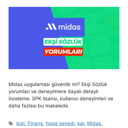
Midas uygulaması güvenilir mi? Ekşi Sözlük
yorumları ve deneyimlere dayalı detaylı
inceleme. SPK lisansı, kullanıcı deneyimleri ve
daha fazlası bu makalede.
Etiketler
bist
,
Finans
,
hisse senedi
,
kar
,
Midas
,