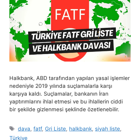
Halkbank, ABD tarafından yapılan yasal işlemler
nedeniyle 2019 yılında suçlamalarla karşı
karşıya kaldı. Suçlamalar, bankanın İran
yaptırımlarını ihlal etmesi ve bu ihlallerin ciddi
bir şekilde gizlenmesi şeklinde özetlenebilir.
Etiketler
dava
,
fatf
,
Gri Liste
,
halkbank
,
siyah liste
,
Türkiye