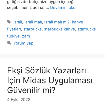
gittiğinizde bütçenize uygun içeceği
seçebilmeniz adına, …
Devamını oku
Etiketler
israil
,
israil malı
,
israil malı mı?
,
kahve
fiyatları
,
starbucks
,
starbucks kahve
,
starbucks
türkiye
,
zam
Yorum yap
Ekşi Sözlük Yazarları
İçin Midas Uygulaması
Güvenilir mi?
4 Eylül 2023