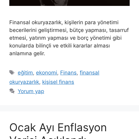
Finansal okuryazarlık, kişilerin para yönetimi
becerilerini geliştirmesi, bütçe yapması, tasarruf
etmesi, yatırım yapması ve borç yönetimi gibi
konularda bilinçli ve etkili kararlar alması
anlamına gelir.
Etiketler
eğitim
,
ekonomi
,
Finans
,
finansal
okuryazarlık
,
kişisel finans
Yorum yap
Ocak Ayı Enflasyon