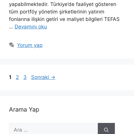
yapabilmektedir. Türkiye’de faaliyet gösteren
tüm portföy yönetim şirketlerinin yatırım
fonlarına ilişkin getiri ve maliyet bilgileri TEFAS
…
Devamını oku
Yorum yap
Sayfa
Sayfa
Sayfa
1
2
3
Sonraki
→
Arama Yap
için
ara