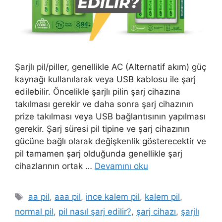
Şarjlı pil/piller, genellikle AC (Alternatif akım) güç
kaynağı kullanılarak veya USB kablosu ile şarj
edilebilir. Öncelikle şarjlı pilin şarj cihazına
takılması gerekir ve daha sonra şarj cihazının
prize takılması veya USB bağlantısının yapılması
gerekir. Şarj süresi pil tipine ve şarj cihazının
gücüne bağlı olarak değişkenlik gösterecektir ve
pil tamamen şarj olduğunda genellikle şarj
cihazlarının ortak …
Devamını oku
Etiketler
aa pil
,
aaa pil
,
ince kalem pil
,
kalem pil
,
normal pil
,
pil nasıl şarj edilir?
,
şarj cihazı
,
şarjlı