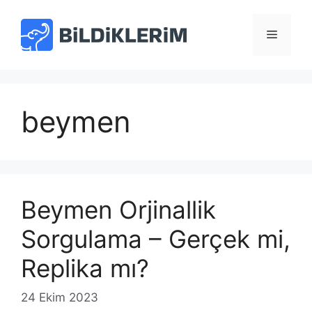
İçeriğe
atla
Menü
beymen
Beymen Orjinallik
Sorgulama – Gerçek mi,
Replika mı?
24 Ekim 2023