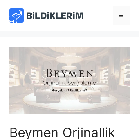
İçeriğe
atla
Menü
Beymen Orjinallik