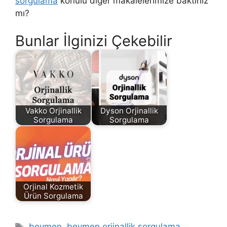
sorgulama
konulu diğer makalelerimize baktınız
mı?
Bunlar İlginizi Çekebilir
Vakko Orjinallik
Dyson Orjinallik
Sorgulama
Sorgulama
Orjinal Kozmetik
Ürün Sorgulama
Etiketler
beymen
,
beymen orjinallik sorgulama
,