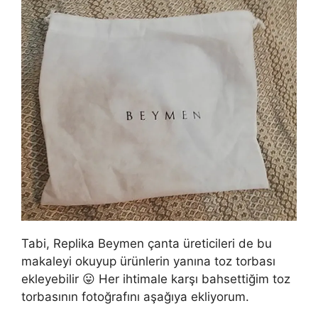
-
e
n
d
r
o
l
e
x
.
c
o
m
/
4
4
Tabi, Replika Beymen çanta üreticileri de bu
makaleyi okuyup ürünlerin yanına toz torbası
ekleyebilir 😛 Her ihtimale karşı bahsettiğim toz
torbasının fotoğrafını aşağıya ekliyorum.