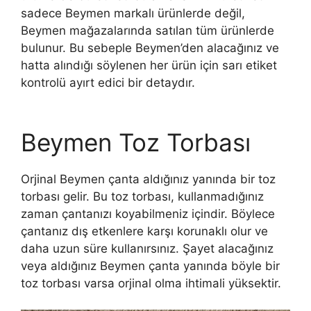
sadece Beymen markalı ürünlerde değil,
Beymen mağazalarında satılan tüm ürünlerde
bulunur. Bu sebeple Beymen’den alacağınız ve
hatta alındığı söylenen her ürün için sarı etiket
kontrolü ayırt edici bir detaydır.
h
t
Beymen Toz Torbası
t
p
s
:
Orjinal Beymen çanta aldığınız yanında bir toz
/
torbası gelir. Bu toz torbası, kullanmadığınız
/
zaman çantanızı koyabilmeniz içindir. Böylece
w
w
çantanız dış etkenlere karşı korunaklı olur ve
w
daha uzun süre kullanırsınız. Şayet alacağınız
.
veya aldığınız Beymen çanta yanında böyle bir
h
i
toz torbası varsa orjinal olma ihtimali yüksektir.
g
h