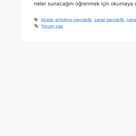
neler sunacağını öğrenmek için okumaya
Etiketler
Apple
,
artırılmış gerçeklik
,
sanal gerçeklik
,
sana
Yorum yap