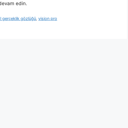
 devam edin.
l gerçeklik gözlüğü
,
vision pro