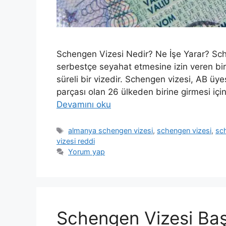
Schengen Vizesi Nedir? Ne İşe Yarar? Sch
serbestçe seyahat etmesine izin veren bir 
süreli bir vizedir. Schengen vizesi, AB üy
parçası olan 26 ülkeden birine girmesi için
Devamını oku
Etiketler
almanya schengen vizesi
,
schengen vizesi
,
sc
vizesi reddi
Yorum yap
Schengen Vizesi Baş