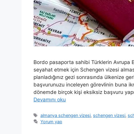
Bordo pasaporta sahibi Türklerin Avrupa Bi
seyahat etmek için Schengen vizesi almas
planladığınız gezi sonrasında ülkenize ger
başvurunuzu inceleyen görevlinin buna i
dönemde birçok kişi eksiksiz başvuru y
Devamını oku
Etiketler
almanya schengen vizesi
,
schengen vizesi
,
sch
Yorum yap