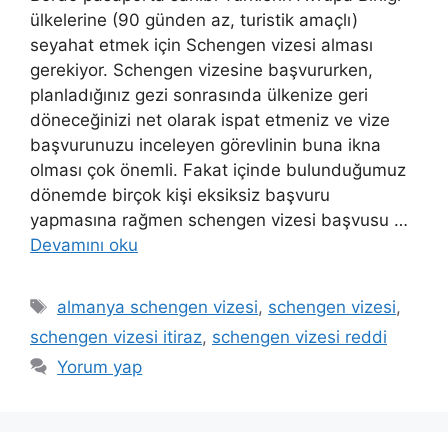
ülkelerine (90 günden az, turistik amaçlı)
seyahat etmek için Schengen vizesi alması
gerekiyor. Schengen vizesine başvururken,
planladığınız gezi sonrasında ülkenize geri
döneceğinizi net olarak ispat etmeniz ve vize
başvurunuzu inceleyen görevlinin buna ikna
olması çok önemli. Fakat içinde bulunduğumuz
dönemde birçok kişi eksiksiz başvuru
yapmasına rağmen schengen vizesi başvusu …
Devamını oku
Etiketler
almanya schengen vizesi
,
schengen vizesi
,
schengen vizesi itiraz
,
schengen vizesi reddi
Yorum yap