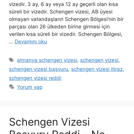
vizedir. 3 ay, 6 ay veya 12 ay geçerli olan kısa
süreli bir vizedir. Schengen vizesi, AB üyesi
olmayan vatandaşların Schengen Bölgesi’nin bir
parçası olan 26 ülkeden birine girmesi için
verilen kısa süreli bir vizedir. Schengen Bölgesi,
…
Devamını oku
Etiketler
almanya schengen vizesi
,
schengen vizesi
,
schengen vizesi başvuru
,
schengen vizesi itiraz
,
schengen vizesi reddi
Yorum yap
Schengen Vizesi