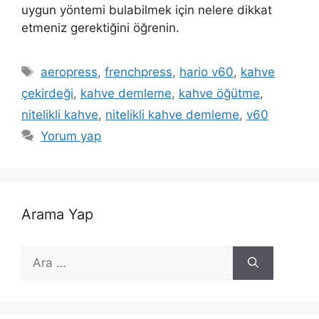
uygun yöntemi bulabilmek için nelere dikkat
etmeniz gerektiğini öğrenin.
Etiketler
aeropress
,
frenchpress
,
hario v60
,
kahve
çekirdeği
,
kahve demleme
,
kahve öğütme
,
nitelikli kahve
,
nitelikli kahve demleme
,
v60
Yorum yap
Arama Yap
için
ara