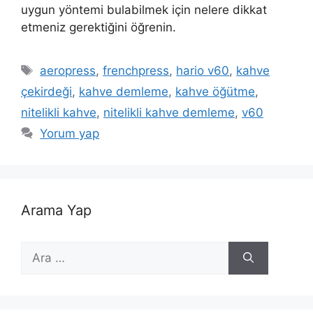
uygun yöntemi bulabilmek için nelere dikkat
etmeniz gerektiğini öğrenin.
Etiketler
aeropress
,
frenchpress
,
hario v60
,
kahve
çekirdeği
,
kahve demleme
,
kahve öğütme
,
nitelikli kahve
,
nitelikli kahve demleme
,
v60
Yorum yap
Arama Yap
için
ara