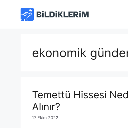
İçeriğe
atla
ekonomik günd
Temettü Hissesi Nedi
Alınır?
17 Ekim 2022