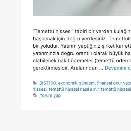
“Temettü hissesi” tabiri bir yerden kulağ
başlamak için doğru yerdesiniz. Temettüle
bir yoludur. Yatırım yaptığınız şirket kar et
yatırımınzla doğru orantılı olarak büyük h
olabilecek nakit ödemeler (temettü ödemes
gerektirmesidir. Aralarından …
Devamını o
Etiketler
BIST100
,
ekonomik gündem
,
finansal okur yaza
hissesi
,
temettü hissesi nasıl alınır
,
temettü hissesi
Yorum yap