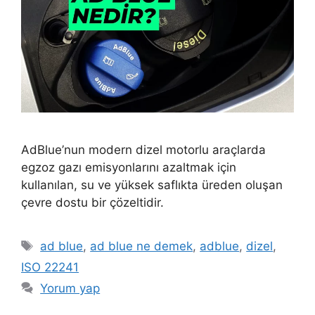
AdBlue’nun modern dizel motorlu araçlarda
egzoz gazı emisyonlarını azaltmak için
kullanılan, su ve yüksek saflıkta üreden oluşan
çevre dostu bir çözeltidir.
Etiketler
ad blue
,
ad blue ne demek
,
adblue
,
dizel
,
ISO 22241
Yorum yap