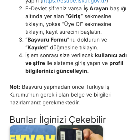
yapın (
https://esube.iskur.gov.tr/
)
E-Devlet şifreniz varsa
İş Arayan
başlığı
altında yer alan
“Giriş”
sekmesine
tıklayın, yoksa “Üye Ol” sekmesine
tıklayın, kayıt sürecini başlatın.
“Başvuru Formu”
nu doldurun ve
“Kaydet”
düğmesine tıklayın.
İşlem sonrası size verilecek
kullanıcı adı
ve şifre
ile sisteme giriş yapın ve
profil
bilgilerinizi güncelleyin.
Not:
Başvuru yapmadan önce Türkiye İş
Kurumu’nun gerekli olan belge ve bilgileri
hazırlamanız gerekmektedir.
Bunlar İlginizi Çekebilir