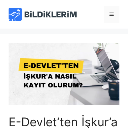
İçeriğe
atla
Menü
E-Devlet’ten İşkur’a