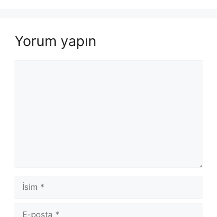
Yorum yapın
Yorum
İsim
E-