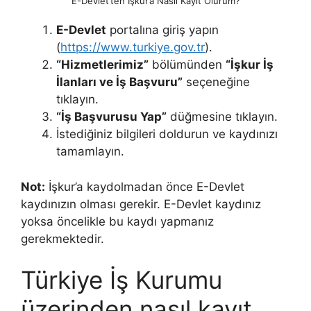
E-Devlet’ten İşkur’a Nasıl Kayıt Olurum?
E-Devlet
portalına giriş yapın
(
https://www.turkiye.gov.tr
).
“Hizmetlerimiz”
bölümünden
“İşkur İş
İlanları ve İş Başvuru”
seçeneğine
tıklayın.
“İş Başvurusu Yap”
düğmesine tıklayın.
İstediğiniz bilgileri doldurun ve kaydınızı
tamamlayın.
Not:
İşkur’a kaydolmadan önce E-Devlet
kaydınızın olması gerekir. E-Devlet kaydınız
yoksa öncelikle bu kaydı yapmanız
gerekmektedir.
Türkiye İş Kurumu
üzerinden nasıl kayıt