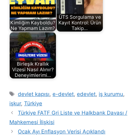
ÜTS Sorgulama ve
Kimliğim Kayboldu?
Kayıt Kontrol: Ürün
Ne Yapmam Lazım?
Takip…
Birleşik Krallık
Vizesi Nasıl Alınır?
Deneyimlerimi…
Etiketler
devlet kapısı
,
e-devlet
,
edevlet
,
iş kurumu
,
işkur
,
Türkiye
Türkiye FATF Gri Liste ve Halkbank Davası /
Mahkemesi İlişkisi
Ocak Ayı Enflasyon Verisi Açıklandı