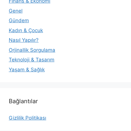
Finans & Ekonomi
a
g
Genel
e
Gündem
b
Kadın & Çocuk
o
x
Nasıl Yapılır?
0
Orjinallik Sorgulama
0
Teknoloji & Tasarım
1
9
Yaşam & Sağlık
2
8
c
r
Bağlantılar
o
w
Gizlilik Politikası
n
c