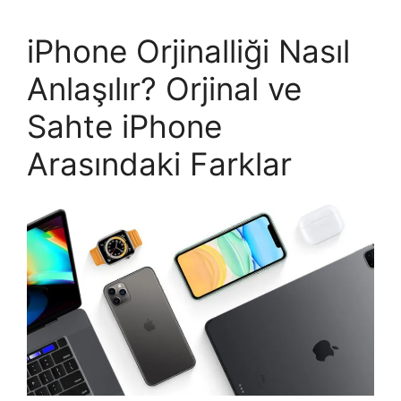
h
t
iPhone Orjinalliği Nasıl
t
Anlaşılır? Orjinal ve
p
s
Sahte iPhone
:
/
Arasındaki Farklar
/
w
w
w
.
t
o
p
x
i
a