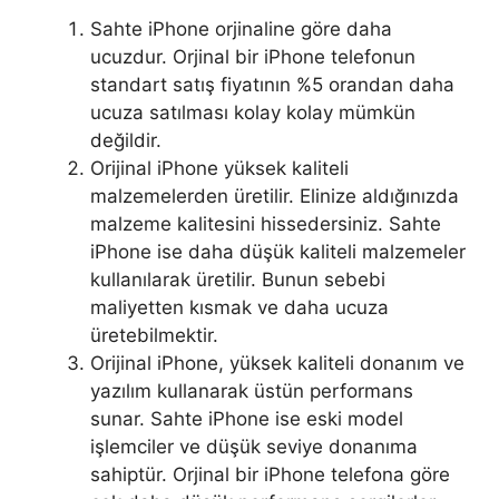
o
Sahte iPhone orjinaline göre daha
m
ucuzdur. Orjinal bir iPhone telefonun
i
standart satış fiyatının %5 orandan daha
.
ucuza satılması kolay kolay mümkün
c
değildir.
o
Orijinal iPhone yüksek kaliteli
m
malzemelerden üretilir. Elinize aldığınızda
/
malzeme kalitesini hissedersiniz. Sahte
x
iPhone ise daha düşük kaliteli malzemeler
i
kullanılarak üretilir. Bunun sebebi
a
maliyetten kısmak ve daha ucuza
o
üretebilmektir.
m
Orijinal iPhone, yüksek kaliteli donanım ve
i
yazılım kullanarak üstün performans
-
sunar. Sahte iPhone ise eski model
m
işlemciler ve düşük seviye donanıma
i
sahiptür. Orjinal bir iPhone telefona göre
-