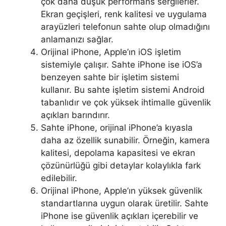
çok daha düşük performans sergilerler.
a
Ekran geçişleri, renk kalitesi ve uygulama
i
arayüzleri telefonun sahte olup olmadığını
r
anlamanızı sağlar.
-
Orijinal iPhone, Apple’ın iOS işletim
c
sistemiyle çalışır. Sahte iPhone ise iOS’a
h
benzeyen sahte bir işletim sistemi
a
kullanır. Bu sahte işletim sistemi Android
r
tabanlıdır ve çok yüksek ihtimalle güvenlik
g
açıkları barındırır.
e
Sahte iPhone, orijinal iPhone’a kıyasla
-
daha az özellik sunabilir. Örneğin, kamera
e
kalitesi, depolama kapasitesi ve ekran
r
çözünürlüğü gibi detaylar kolaylıkla fark
m
edilebilir.
o
Orijinal iPhone, Apple’ın yüksek güvenlik
e
standartlarına uygun olarak üretilir. Sahte
g
iPhone ise güvenlik açıkları içerebilir ve