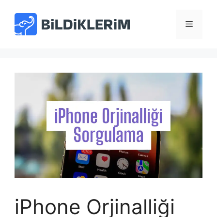
İçeriğe
atla
Menü
iPhone Orjinalliği