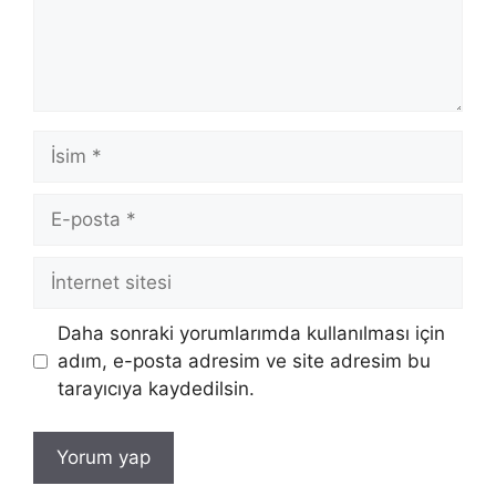
r
d
e
n
g
İsim
r
a
s
E-
s
posta
l
İnternet
e
sitesi
a
Daha sonraki yorumlarımda kullanılması için
f
adım, e-posta adresim ve site adresim bu
o
tarayıcıya kaydedilsin.
r
i
g
i