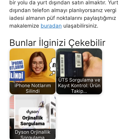
e
bir yolu da yurt dışından satın almaktır. Yurt
f
dışından telefon almayı planlıyorsanız vergi
o
iadesi almanın püf noktalarını paylaştığımız
n
makalemize
buradan
ulaşabilirsiniz.
-
d
Bunlar İlginizi Çekebilir
u
r
c
h
-
ÜTS Sorgulama ve
iPhone Notlarım
Kayıt Kontrol: Ürün
d
Silindi
Takip…
i
e
-
l
u
Dyson Orjinallik
f
Sorgulama