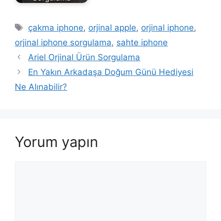
t
-
Etiketler
a
çakma iphone
,
orjinal apple
,
orjinal iphone
,
u
orjinal iphone sorgulama
,
sahte iphone
f
Ariel Orjinal Ürün Sorgulama
g
En Yakın Arkadaşa Doğum Günü Hediyesi
e
Ne Alınabilir?
l
a
d
e
n
Yorum yapın
-
z
Yorum
u
-
w
e