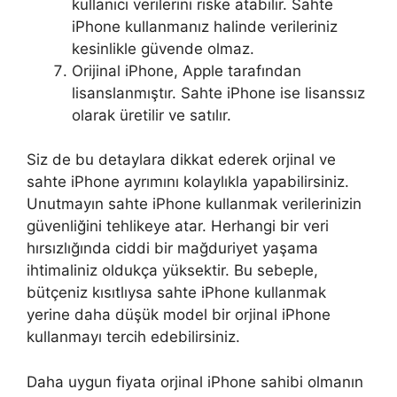
l
kullanıcı verilerini riske atabilir. Sahte
i
iPhone kullanmanız halinde verileriniz
c
kesinlikle güvende olmaz.
h
Orijinal iPhone, Apple tarafından
t
lisanslanmıştır. Sahte iPhone ise lisanssız
-
olarak üretilir ve satılır.
e
s
Siz de bu detaylara dikkat ederek orjinal ve
-
sahte iPhone ayrımını kolaylıkla yapabilirsiniz.
i
Unutmayın sahte iPhone kullanmak verilerinizin
h
güvenliğini tehlikeye atar. Herhangi bir veri
r
hırsızlığında ciddi bir mağduriyet yaşama
e
ihtimaliniz oldukça yüksektir. Bu sebeple,
m
bütçeniz kısıtlıysa sahte iPhone kullanmak
-
yerine daha düşük model bir orjinal iPhone
t
kullanmayı tercih edebilirsiniz.
e
l
Daha uygun fiyata orjinal iPhone sahibi olmanın