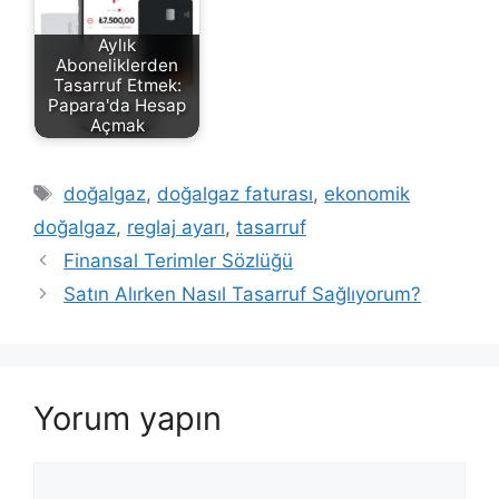
Aylık
Aboneliklerden
Tasarruf Etmek:
Papara'da Hesap
Açmak
Etiketler
doğalgaz
,
doğalgaz faturası
,
ekonomik
doğalgaz
,
reglaj ayarı
,
tasarruf
Finansal Terimler Sözlüğü
Satın Alırken Nasıl Tasarruf Sağlıyorum?
Yorum yapın
Yorum