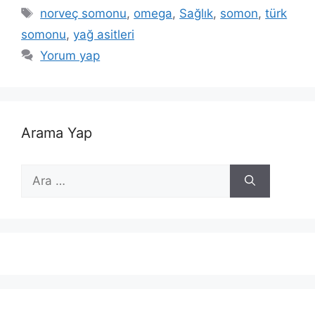
Etiketler
norveç somonu
,
omega
,
Sağlık
,
somon
,
türk
somonu
,
yağ asitleri
Yorum yap
Arama Yap
için
ara