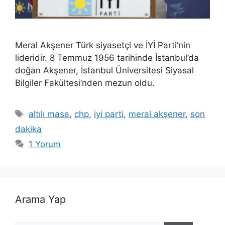
Meral Akşener Türk siyasetçi ve İYİ Parti’nin
lideridir. 8 Temmuz 1956 tarihinde İstanbul’da
doğan Akşener, İstanbul Üniversitesi Siyasal
Bilgiler Fakültesi’nden mezun oldu.
Etiketler
altılı masa
,
chp
,
iyi parti
,
meral akşener
,
son
dakika
1 Yorum
Arama Yap