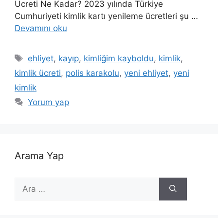
Ücreti Ne Kadar? 2023 yılında Türkiye
Cumhuriyeti kimlik kartı yenileme ücretleri şu …
Devamını oku
Etiketler
ehliyet
,
kayıp
,
kimliğim kayboldu
,
kimlik
,
kimlik ücreti
,
polis karakolu
,
yeni ehliyet
,
yeni
kimlik
Yorum yap
Arama Yap
için
ara