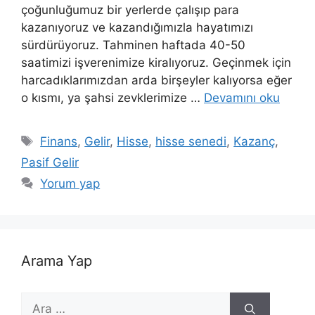
çoğunluğumuz bir yerlerde çalışıp para
kazanıyoruz ve kazandığımızla hayatımızı
sürdürüyoruz. Tahminen haftada 40-50
saatimizi işverenimize kiralıyoruz. Geçinmek için
harcadıklarımızdan arda birşeyler kalıyorsa eğer
o kısmı, ya şahsi zevklerimize …
Devamını oku
Etiketler
Finans
,
Gelir
,
Hisse
,
hisse senedi
,
Kazanç
,
Pasif Gelir
Yorum yap
Arama Yap
için