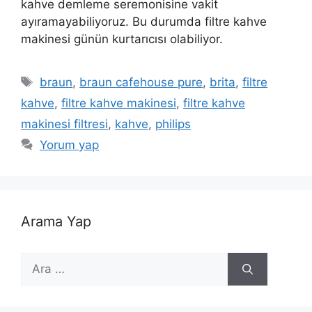
kahve demleme seremonisine vakit
ayıramayabiliyoruz. Bu durumda filtre kahve
makinesi günün kurtarıcısı olabiliyor.
Etiketler
braun
,
braun cafehouse pure
,
brita
,
filtre
kahve
,
filtre kahve makinesi
,
filtre kahve
makinesi filtresi
,
kahve
,
philips
Yorum yap
Arama Yap
için
ara