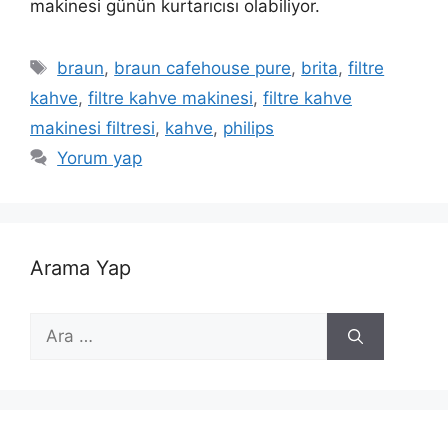
makinesi günün kurtarıcısı olabiliyor.
Etiketler
braun
,
braun cafehouse pure
,
brita
,
filtre
kahve
,
filtre kahve makinesi
,
filtre kahve
makinesi filtresi
,
kahve
,
philips
Yorum yap
Arama Yap
için
ara