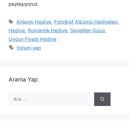
paylaşıyoruz.
Etiketler
Anlamlı Hediye
,
Fotoğraf Albümü Hediyeleri
,
Hediye
,
Romantik Hediye
,
Sevgililer Günü
,
Uygun Fiyatlı Hediye
Yorum yap
Arama Yap
için
ara