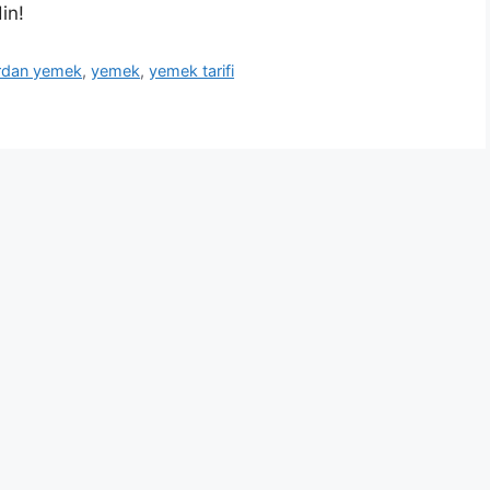
in!
rdan yemek
,
yemek
,
yemek tarifi