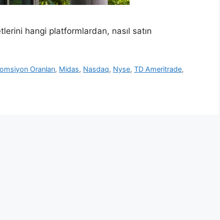
rini hangi platformlardan, nasıl satın
omsiyon Oranları
,
Midas
,
Nasdaq
,
Nyse
,
TD Ameritrade
,