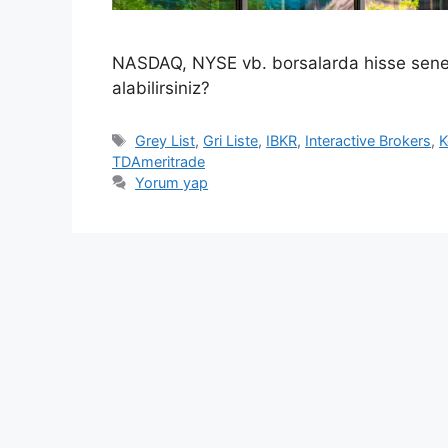
NASDAQ, NYSE vb. borsalarda hisse senetle
alabilirsiniz?
Etiketler
Grey List
,
Gri Liste
,
IBKR
,
Interactive Brokers
,
K
TDAmeritrade
Yorum yap