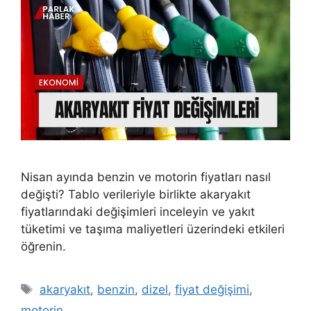
Nisan ayında benzin ve motorin fiyatları nasıl
değişti? Tablo verileriyle birlikte akaryakıt
fiyatlarındaki değişimleri inceleyin ve yakıt
tüketimi ve taşıma maliyetleri üzerindeki etkileri
öğrenin.
Etiketler
akaryakıt
,
benzin
,
dizel
,
fiyat değişimi
,
motorin