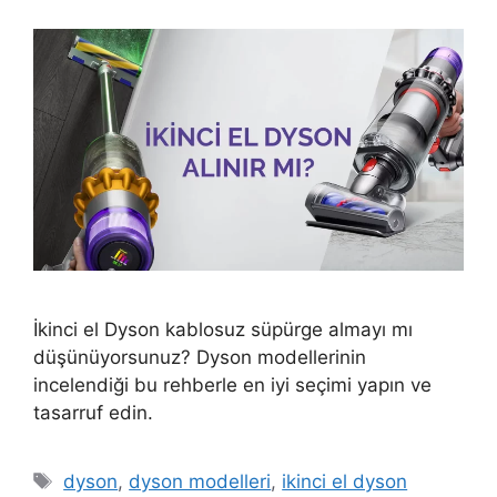
İkinci el Dyson kablosuz süpürge almayı mı
düşünüyorsunuz? Dyson modellerinin
incelendiği bu rehberle en iyi seçimi yapın ve
tasarruf edin.
Etiketler
dyson
,
dyson modelleri
,
ikinci el dyson