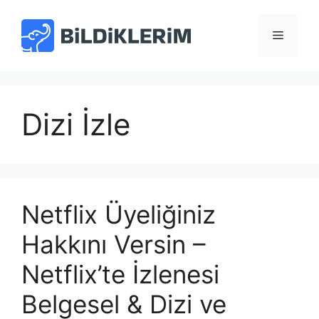
İçeriğe
atla
Menü
Dizi İzle
Netflix Üyeliğiniz
Hakkını Versin –
Netflix’te İzlenesi
Belgesel & Dizi ve