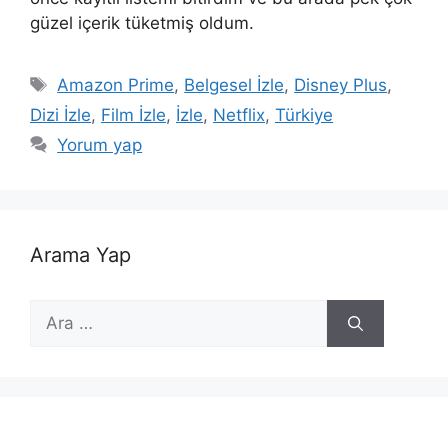
güzel içerik tüketmiş oldum.
Etiketler
Amazon Prime
,
Belgesel İzle
,
Disney Plus
,
Dizi İzle
,
Film İzle
,
İzle
,
Netflix
,
Türkiye
Yorum yap
Arama Yap
için
ara