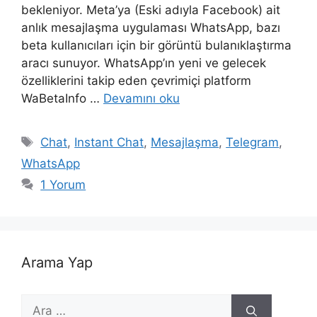
bekleniyor. Meta’ya (Eski adıyla Facebook) ait
anlık mesajlaşma uygulaması WhatsApp, bazı
beta kullanıcıları için bir görüntü bulanıklaştırma
aracı sunuyor. WhatsApp’ın yeni ve gelecek
özelliklerini takip eden çevrimiçi platform
WaBetaInfo …
Devamını oku
Etiketler
Chat
,
Instant Chat
,
Mesajlaşma
,
Telegram
,
WhatsApp
1 Yorum
Arama Yap
için