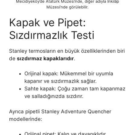
Mecidiyeköy’de Atatürk Müzesi’nde, diğer adıyla İnkılâp
Müzesi’nde görülebilir.
Kapak ve Pipet:
Sızdırmazlık Testi
Stanley termosların en büyük özelliklerinden biri
de
sızdırmaz kapaklarıdır
.
Orijinal kapak: Mükemmel bir uyumla
kapanır ve sızdırmazlık sağlar.
Sahte kapak: Çoğu zaman tam kapanmaz
ve salladığınızda sızdırır.
Ayrıca pipetli Stanley Adventure Quencher
modellerinde:
Orijinal pipet: Kalın ve dayanıklıdır.