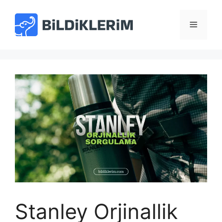
İçeriğe
atla
Menü
Stanley Orjinallik