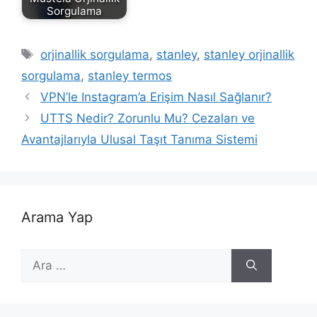
Sorgulama
Etiketler
orjinallik sorgulama
,
stanley
,
stanley orjinallik
sorgulama
,
stanley termos
VPN’le Instagram’a Erişim Nasıl Sağlanır?
UTTS Nedir? Zorunlu Mu? Cezaları ve
Avantajlarıyla Ulusal Taşıt Tanıma Sistemi
Arama Yap
için
ara